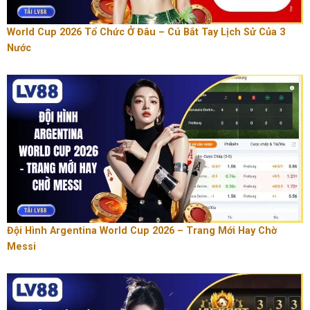
World Cup 2026 Tổ Chức Ở Đâu – Cú Bắt Tay Lịch Sử Của 3
Nước
Đội Hình Argentina World Cup 2026 – Trang Mới Hay Chờ
Messi