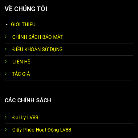
VỀ CHÚNG TÔI
GIỚI THIỆU
CHÍNH SÁCH BẢO MẬT
ĐIỀU KHOẢN SỬ DỤNG
LIÊN HỆ
TÁC GIẢ
CÁC CHÍNH SÁCH
Đại Lý LV88
Giấy Phép Hoạt Động LV88