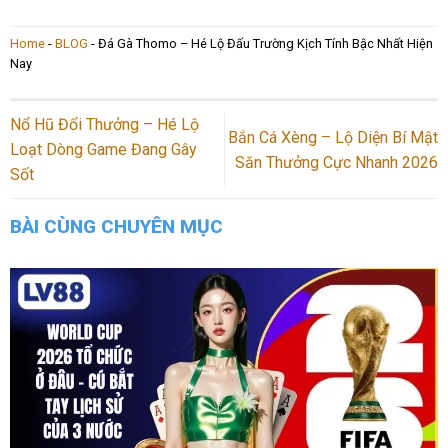
Home
-
BLOG
-
Đá Gà Thomo – Hé Lộ Đấu Trường Kịch Tính Bậc Nhất Hiện
Nay
Nổ Hũ Đổi Thưởng – Hé Lộ
Bắn Cá Xèng – Lộ Diện Bí Mật
Loạt Dòng Game Đang Gây
Săn Thưởng Cực Nhanh 2026
Sốt
BÀI CÙNG CHUYÊN MỤC