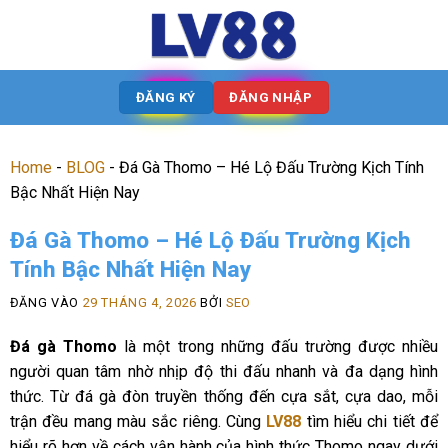
ĐĂNG KÝ
ĐĂNG NHẬP
Home
-
BLOG
-
Đá Gà Thomo – Hé Lộ Đấu Trường Kịch Tính
Bậc Nhất Hiện Nay
Đá Gà Thomo – Hé Lộ Đấu Trường Kịch
Tính Bậc Nhất Hiện Nay
ĐĂNG VÀO
29 THÁNG 4, 2026
BỞI
SEO
Đá gà Thomo
là một trong những đấu trường được nhiều
người quan tâm nhờ nhịp độ thi đấu nhanh và đa dạng hình
thức. Từ đá gà đòn truyền thống đến cựa sắt, cựa dao, mỗi
trận đều mang màu sắc riêng. Cùng
LV88
tìm hiểu chi tiết để
hiểu rõ hơn về cách vận hành của hình thức Thomo ngay dưới