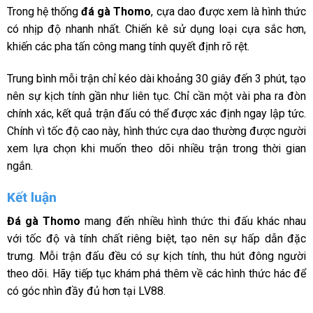
Trong hệ thống
đá gà Thomo
, cựa dao được xem là hình thức
có nhịp độ nhanh nhất. Chiến kê sử dụng loại cựa sắc hơn,
khiến các pha tấn công mang tính quyết định rõ rệt.
Trung bình mỗi trận chỉ kéo dài khoảng 30 giây đến 3 phút, tạo
nên sự kịch tính gần như liên tục. Chỉ cần một vài pha ra đòn
chính xác, kết quả trận đấu có thể được xác định ngay lập tức.
Chính vì tốc độ cao này, hình thức cựa dao thường được người
xem lựa chọn khi muốn theo dõi nhiều trận trong thời gian
ngắn.
Kết luận
Đá gà Thomo
mang đến nhiều hình thức thi đấu khác nhau
với tốc độ và tính chất riêng biệt, tạo nên sự hấp dẫn đặc
trưng. Mỗi trận đấu đều có sự kịch tính, thu hút đông người
theo dõi. Hãy tiếp tục khám phá thêm về các hình thức hác để
có góc nhìn đầy đủ hơn tại LV88.