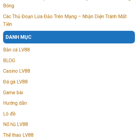
Bóng
Các Thủ Đoạn Lừa Đảo Trên Mạng – Nhận Diện Tránh Mất
Tiền
DANH MỤC
Bắn cá LV88
BLOG
Casino LV88
Đá gà LV88
Game bài
Hướng dẫn
Lô đề
Nổ hũ LV88
Thể thao LV88