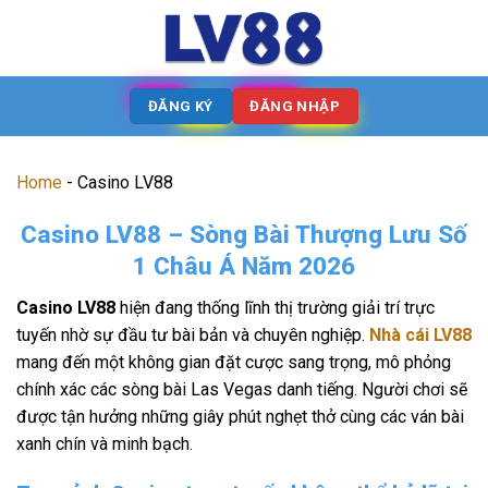
ĐĂNG KÝ
ĐĂNG NHẬP
Home
-
Casino LV88
Casino LV88 – Sòng Bài Thượng Lưu Số
1 Châu Á Năm 2026
Casino LV88
hiện đang thống lĩnh thị trường giải trí trực
tuyến nhờ sự đầu tư bài bản và chuyên nghiệp.
Nhà cái
LV88
mang đến một không gian đặt cược sang trọng, mô phỏng
chính xác các sòng bài Las Vegas danh tiếng. Người chơi sẽ
được tận hưởng những giây phút nghẹt thở cùng các ván bài
xanh chín và minh bạch.