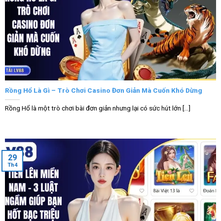
Độ trễ truyền
xấp xỉ 0.01
Đặt cược thời gian thực, không
tải (Latency)
giây
lo bị nhảy bảng kết quả.
Tốc độ khung
60 FPS – 120
Hình ảnh mượt mà, loại bỏ hiện
hình (FPS)
FPS
tượng bóng ma khi quay số.
Công nghệ
H.265
Tiết kiệm 50% dung lượng data
nén video
(HEVC)
nhưng vẫn giữ nét tối đa.
100Gbps
Băng thông
Kết nối ổn định ngay cả trong
Rồng Hổ Là Gì – Trò Chơi Casino Đơn Giản Mà Cuốn Khó Dừng
Dedicated
hỗ trợ
khung giờ cao điểm 20h-24h.
Line
Rồng Hổ là một trò chơi bài đơn giản nhưng lại có sức hút lớn [...]
Chứng nhận RNG quốc tế cam kết 100% ngẫu nhiên
Mọi kết quả tại
Casino LV88
đều được điều khiển bởi thuật
toán RNG tiên tiến nhất nhằm đảm bảo tính khách quan cho
29
mọi ván cược. Hệ thống vượt qua loạt bài kiểm tra khắt khe
Th4
để đạt được chứng chỉ vận hành xanh chín từ những tổ chức
cá cược uy tín toàn cầu.