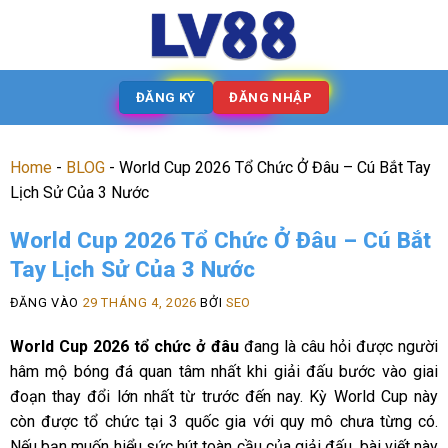
ĐĂNG KÝ
ĐĂNG NHẬP
Home
-
BLOG
-
World Cup 2026 Tổ Chức Ở Đâu – Cú Bắt Tay
Lịch Sử Của 3 Nước
World Cup 2026 Tổ Chức Ở Đâu – Cú Bắt
Tay Lịch Sử Của 3 Nước
ĐĂNG VÀO
29 THÁNG 4, 2026
BỞI
SEO
World Cup 2026 tổ chức ở đâu
đang là câu hỏi được người
hâm mộ bóng đá quan tâm nhất khi giải đấu bước vào giai
đoạn thay đổi lớn nhất từ trước đến nay. Kỳ World Cup này
còn được tổ chức tại 3 quốc gia với quy mô chưa từng có.
Nếu bạn muốn hiểu sức hút toàn cầu của giải đấu, bài viết này