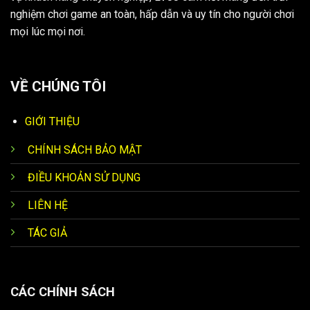
nghiệm chơi game an toàn, hấp dẫn và uy tín cho người chơi
mọi lúc mọi nơi.
VỀ CHÚNG TÔI
GIỚI THIỆU
CHÍNH SÁCH BẢO MẬT
ĐIỀU KHOẢN SỬ DỤNG
LIÊN HỆ
TÁC GIẢ
CÁC CHÍNH SÁCH