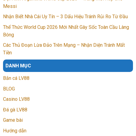
Messi
Nhận Biết Nhà Cái Uy Tín – 3 Dấu Hiệu Tránh Rủi Ro Từ Đầu
Thể Thức World Cup 2026 Mới Nhất Gây Sốc Toàn Cầu Làng
Bóng
Các Thủ Đoạn Lừa Đảo Trên Mạng – Nhận Diện Tránh Mất
Tiền
DANH MỤC
Bắn cá LV88
BLOG
Casino LV88
Đá gà LV88
Game bài
Hướng dẫn