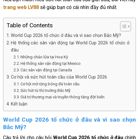
trang web LV88
sẽ giúp bạn có cái nhìn đầy đủ nhất.
Table of Contents
World Cup 2026 tổ chức ở đâu và vì sao chọn Bắc Mỹ?
Hệ thống các sân vận động tại World Cup 2026 tổ chức ở
đâu
Những chảo lửa tại Hoa Kỳ
Hệ thống sân vận động tại Mexico
Các sân vận động tại Canada
Cơ hội và sức hút toàn cầu của World Cup 2026
Cơ hội mở rộng bóng đá toàn cầu
Sức hút từ thị trường Bắc Mỹ
Giá trị thương mại và truyền thông tăng đột biến
Kết luận
World Cup 2026 tổ chức ở đâu và vì sao chọn
Bắc Mỹ?
Câu trả lời cho câu hỏi
World Cup 2026 tổ chức ở đâu
chính